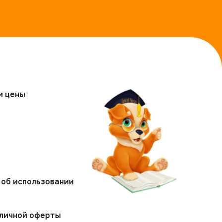
и цены
т
об использовании
бличной оферты